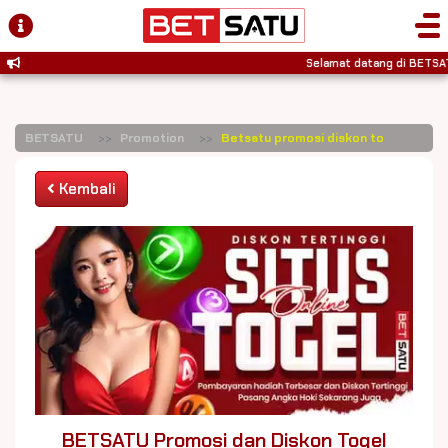
Selamat datang di BETSAT
BETSATU
Promotion
Betsatu promosi diskon togel terbes
Kembali
BETSATU Promosi dan Diskon Togel